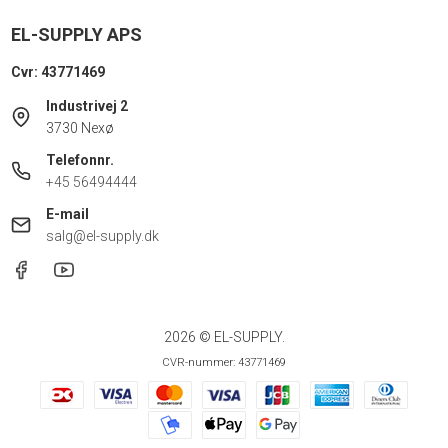
EL-SUPPLY APS
Cvr: 43771469
Industrivej 2
3730 Nexø
Telefonnr.
+45 56494444
E-mail
salg@el-supply.dk
2026 © EL-SUPPLY.
CVR-nummer: 43771469