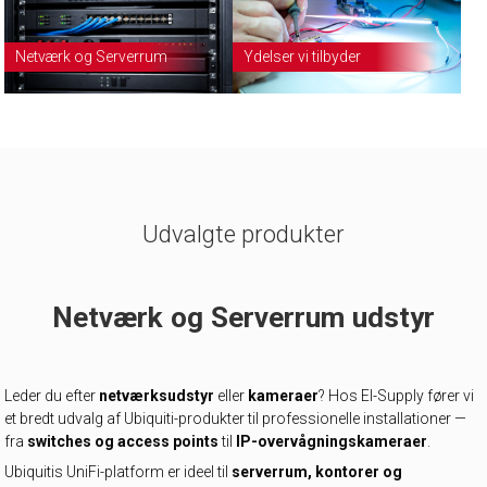
Netværk og Serverrum
Ydelser vi tilbyder
Udvalgte produkter
Netværk og Serverrum udstyr
Leder du efter
netværksudstyr
eller
kameraer
? Hos El-Supply fører vi
et bredt udvalg af Ubiquiti-produkter til professionelle installationer —
fra
switches og access points
til
IP-overvågningskameraer
.
Ubiquitis UniFi-platform er ideel til
serverrum, kontorer og