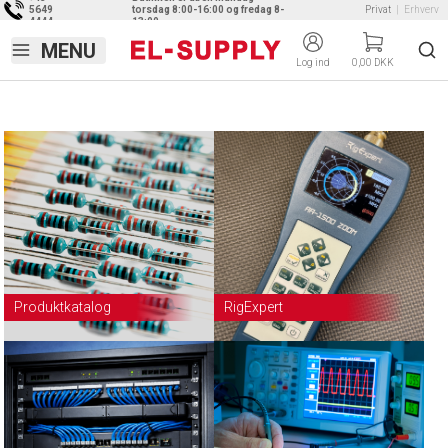
5649
torsdag 8:00-16:00 og fredag 8-
Privat
|
Erhverv
4444
13:00
Log ind
0,00 DKK
Produktkatalog
RigExpert