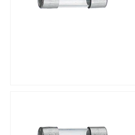
5VDC blæsere
12VDC blæsere
24VDC blæsere
230VAC blæsere
CPU blæsere
Tilbehør til blæsere
Poser
Skumplader
Blødjernsinstrume
Panelmetre 110x
Panelmetre 44x4
Panelmetre 60x4
Panelmetre 85x6
Tilbehør til panelm