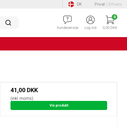
DK
Privat
|
Erhverv
0
Kundeservice
Log ind
0,00 DKK
41,00 DKK
(inkl. moms)
Vis produkt