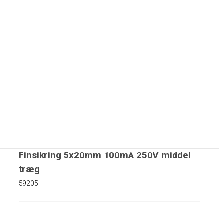
nter
83mm
4mm
Finsikring 5x20mm 100mA 250V middel
4mm
træg
4mm
etre
59205