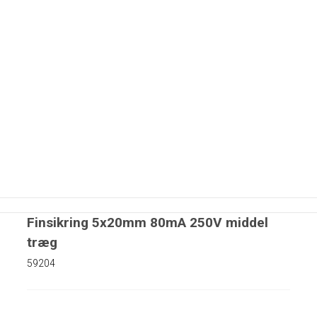
matorer
rer
r
Kapton tape
Finsikring 5x20mm 80mA 250V middel
træg
uer
59204
 skiver i nylon
iver