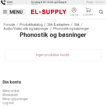
5649
torsdag 8:00-16:00 og fredag 8-
Privat
|
Erhverv
4444
13:00
Log ind
0,00 DKK
Forside
/
Produktkatalog
/
Stik & adaptere
/
Stik
/
Audio/Video stik og bøsninger
/
Phonostik og bøsninger
Phonostik og bøsninger
Ingen produkter fundet.
Din konto
Mine ordrer
Ønskeliste
Mine oplysninger
Log ind