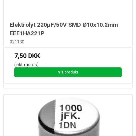
Elektrolyt 220µF/50V SMD Ø10x10.2mm
EEE1HA221P
921130
7,50 DKK
(inkl. moms)
Vis produkt