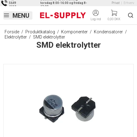
5649
torsdag 8:00-16:00 og fredag 8-
Privat
|
Erhverv
4444
13:00
Log ind
0,00 DKK
Forside
/
Produktkatalog
/
Komponenter
/
Kondensatorer
/
Elektrolytter
/
SMD elektrolytter
SMD elektrolytter