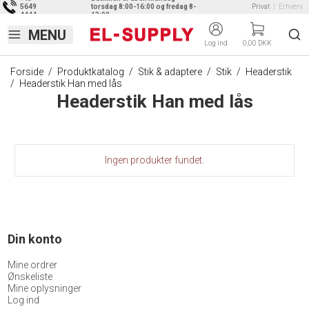
5649
torsdag 8:00-16:00 og fredag 8-
Privat
|
Erhverv
4444
13:00
Log ind
0,00 DKK
Forside
/
Produktkatalog
/
Stik & adaptere
/
Stik
/
Headerstik
/
Headerstik Han med lås
Headerstik Han med lås
Ingen produkter fundet.
Din konto
Mine ordrer
Ønskeliste
Mine oplysninger
Log ind