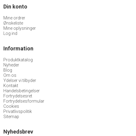
Din konto
Mine ordrer
Ønskeliste
Mine oplysninger
Log ind
Information
Produktkatalog
Nyheder
Blog
Om os
Ydelser vi tilbyder
Kontakt
Handelsbetingelser
Fortrydelsesret
Fortrydelsesformular
Cookies
Privatlivspolitik
Sitemap
Nyhedsbrev