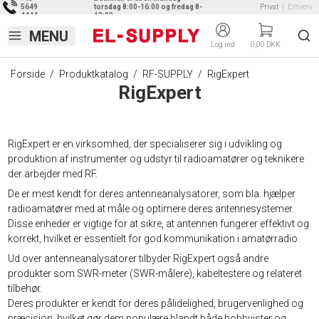
5649
torsdag 8:00-16:00 og fredag 8-
Privat
|
Erhverv
4444
13:00
Log ind
0,00 DKK
Forside
/
Produktkatalog
/
RF-SUPPLY
/
RigExpert
RigExpert
RigExpert er en virksomhed, der specialiserer sig i udvikling og
produktion af instrumenter og udstyr til radioamatører og teknikere
der arbejder med RF.
De er mest kendt for deres antenneanalysatorer, som bla. hjælper
radioamatører med at måle og optimere deres antennesystemer.
Disse enheder er vigtige for at sikre, at antennen fungerer effektivt og
korrekt, hvilket er essentielt for god kommunikation i amatørradio.
Ud over antenneanalysatorer tilbyder RigExpert også andre
produkter som SWR-meter (SWR-målere), kabeltestere og relateret
tilbehør.
Deres produkter er kendt for deres pålidelighed, brugervenlighed og
præcision, hvilket gør dem populære blandt både hobbyister og