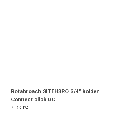
matorer
rer
r
Kapton tape
Rotabroach SITEH3RO 3/4" holder
Connect click GO
uer
70RSH34
 skiver i nylon
iver