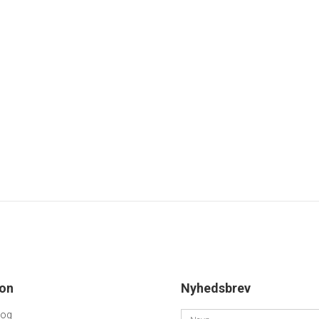
nter
83mm
4mm
4mm
4mm
etre
ion
Nyhedsbrev
log