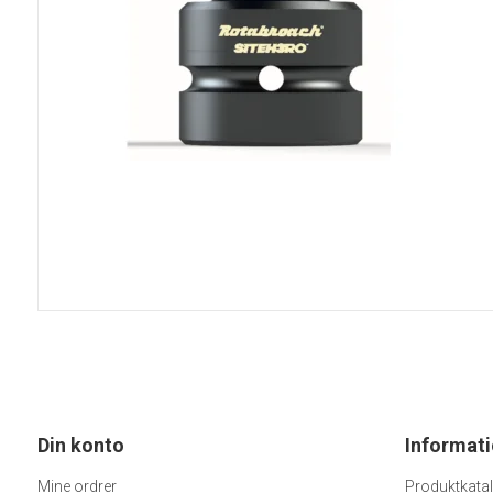
5VDC blæsere
12VDC blæsere
24VDC blæsere
230VAC blæsere
CPU blæsere
Tilbehør til blæsere
Poser
Skumplader
Blødjernsinstrume
Panelmetre 110x
Panelmetre 44x4
Panelmetre 60x4
Panelmetre 85x6
Tilbehør til panelm
Din konto
Informat
Mine ordrer
Produktkata