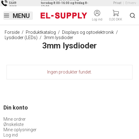
5649
torsdag 8:00-16:00 og fredag 8-
Privat
|
Erhverv
4444
13:00
Log ind
0,00 DKK
Forside
/
Produktkatalog
/
Displays og optoelektronik
/
Lysdioder (LEDs)
/
3mm lysdioder
3mm lysdioder
Ingen produkter fundet.
Din konto
Mine ordrer
Ønskeliste
Mine oplysninger
Log ind