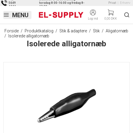
5649
torsdag 8:00-16:00 og fredag 8-
Privat
|
Erhverv
4444
13:00
Log ind
0,00 DKK
Forside
/
Produktkatalog
/
Stik & adaptere
/
Stik
/
Aligatornæb
/
Isolerede alligatornæb
Isolerede alligatornæb