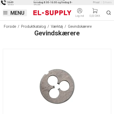
5649
torsdag 8:00-16:00 og fredag 8-
Privat
|
Erhverv
4444
13:00
Log ind
0,00 DKK
Forside
/
Produktkatalog
/
Værktøj
/
Gevindskærere
Gevindskærere