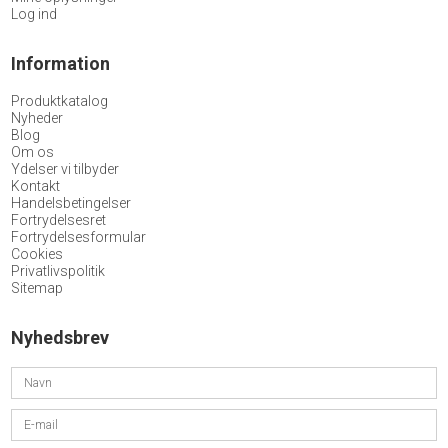
Log ind
Information
Produktkatalog
Nyheder
Blog
Om os
Ydelser vi tilbyder
Kontakt
Handelsbetingelser
Fortrydelsesret
Fortrydelsesformular
Cookies
Privatlivspolitik
Sitemap
Nyhedsbrev