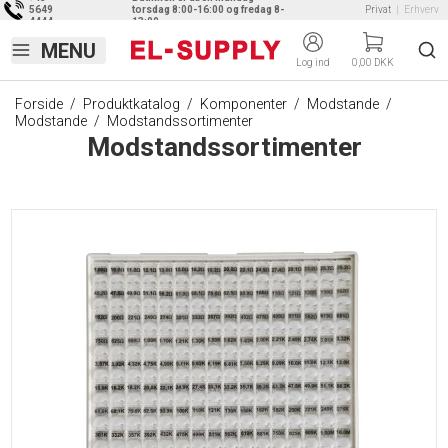
5649
torsdag 8:00-16:00 og fredag 8-
Privat
|
Erhverv
4444
13:00
Log ind
0,00 DKK
Forside
/
Produktkatalog
/
Komponenter
/
Modstande
/
Modstande
/
Modstandssortimenter
Modstandssortimenter