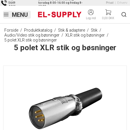
5649
torsdag 8:00-16:00 og fredag 8-
Privat
|
Erhverv
4444
13:00
Log ind
0,00 DKK
Forside
/
Produktkatalog
/
Stik & adaptere
/
Stik
/
Audio/Video stik og bøsninger
/
XLR stik og bøsninger
/
5 polet XLR stik og bøsninger
5 polet XLR stik og bøsninger