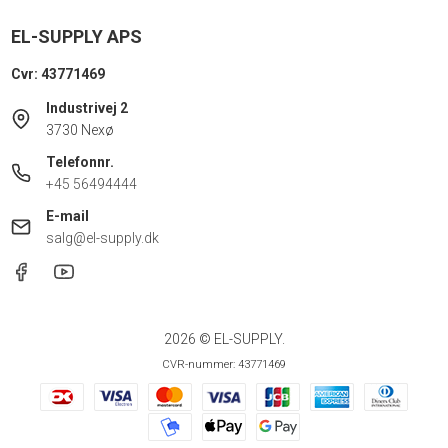
EL-SUPPLY APS
Cvr: 43771469
Industrivej 2
3730 Nexø
Telefonnr.
+45 56494444
E-mail
salg@el-supply.dk
2026 © EL-SUPPLY.
CVR-nummer: 43771469