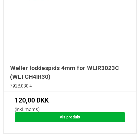
Weller loddespids 4mm for WLIR3023C
(WLTCH4IR30)
7928.030.4
120,00 DKK
(inkl. moms)
Vis produkt