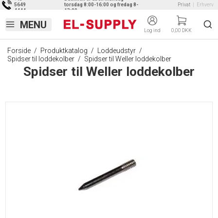
5649
torsdag 8:00-16:00 og fredag 8-
Privat
|
Erhverv
4444
13:00
Log ind
0,00 DKK
Forside
/
Produktkatalog
/
Loddeudstyr
/
Spidser til loddekolber
/
Spidser til Weller loddekolber
Spidser til Weller loddekolber