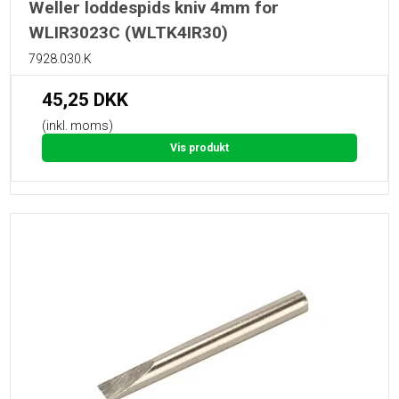
Weller loddespids kniv 4mm for
WLIR3023C (WLTK4IR30)
7928.030.K
45,25 DKK
(inkl. moms)
Vis produkt