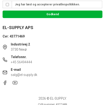
Jeg har læst og accepterer privatlivspolitikken.
Godkend
EL-SUPPLY APS
Cvr: 43771469
Industrivej 2
3730 Nexø
Telefonnr.
+45 56494444
E-mail
salg@el-supply.dk
2026 © EL-SUPPLY.
CVR-nummer: 43771469