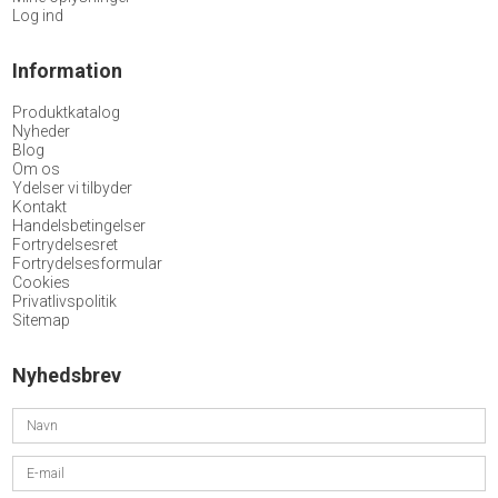
Log ind
Information
Produktkatalog
Nyheder
Blog
Om os
Ydelser vi tilbyder
Kontakt
Handelsbetingelser
Fortrydelsesret
Fortrydelsesformular
Cookies
Privatlivspolitik
Sitemap
Nyhedsbrev