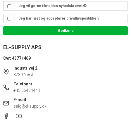
Jeg vil gerne tilmeldes nyhedsbrevet
Jeg har læst og accepterer privatlivspolitikken.
Godkend
EL-SUPPLY APS
Cvr: 43771469
Industrivej 2
3730 Nexø
Telefonnr.
+45 56494444
E-mail
salg@el-supply.dk