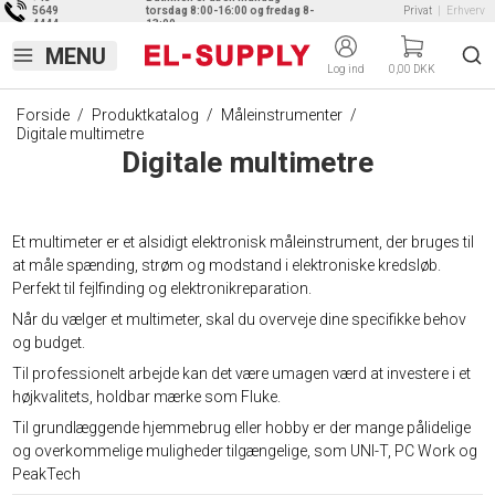
5649
torsdag 8:00-16:00 og fredag 8-
Privat
|
Erhverv
4444
13:00
Log ind
0,00 DKK
Forside
/
Produktkatalog
/
Måleinstrumenter
/
Digitale multimetre
Digitale multimetre
Et multimeter er et alsidigt elektronisk måleinstrument, der bruges til
at måle spænding, strøm og modstand i elektroniske kredsløb.
Perfekt til fejlfinding og elektronikreparation.
Når du vælger et multimeter, skal du overveje dine specifikke behov
og budget.
Til professionelt arbejde kan det være umagen værd at investere i et
højkvalitets, holdbar mærke som Fluke.
Til grundlæggende hjemmebrug eller hobby er der mange pålidelige
og overkommelige muligheder tilgængelige, som UNI-T, PC Work og
PeakTech