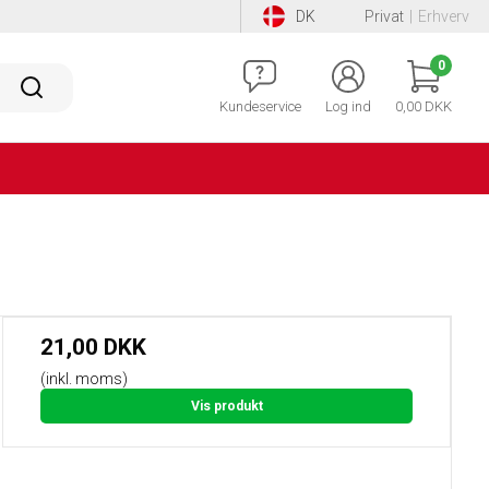
DK
Privat
|
Erhverv
0
Kundeservice
Log ind
0,00 DKK
21,00 DKK
(inkl. moms)
Vis produkt