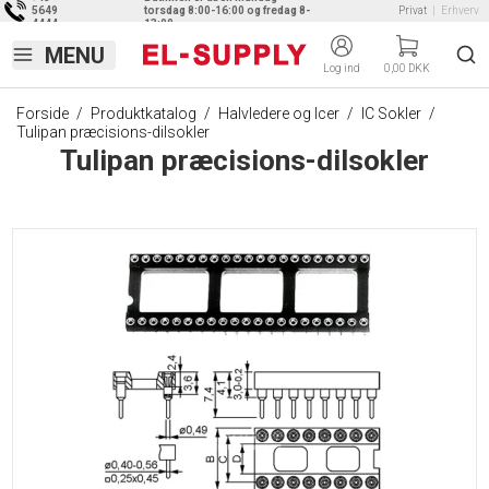
5649
torsdag 8:00-16:00 og fredag 8-
Privat
|
Erhverv
4444
13:00
Log ind
0,00 DKK
Forside
/
Produktkatalog
/
Halvledere og Icer
/
IC Sokler
/
Tulipan præcisions-dilsokler
Tulipan præcisions-dilsokler