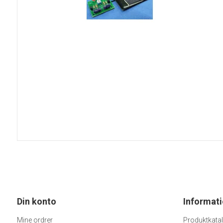
5VDC blæsere
12VDC blæsere
24VDC blæsere
230VAC blæsere
CPU blæsere
Tilbehør til blæsere
Poser
Skumplader
Blødjernsinstrume
Panelmetre 110x
Panelmetre 44x4
Panelmetre 60x4
Panelmetre 85x6
Tilbehør til panelm
Din konto
Informat
Mine ordrer
Produktkata