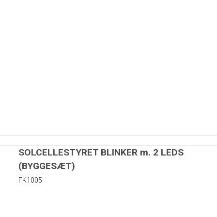
matorer
rer
r
Kapton tape
SOLCELLESTYRET BLINKER m. 2 LEDS
(BYGGESÆT)
uer
FK1005
 skiver i nylon
iver