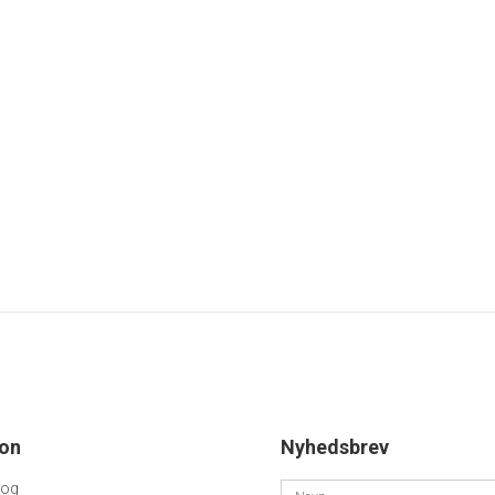
nter
83mm
4mm
4mm
4mm
etre
ion
Nyhedsbrev
log