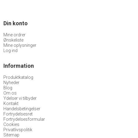
Din konto
Mine ordrer
Ønskeliste
Mine oplysninger
Log ind
Information
Produktkatalog
Nyheder
Blog
Om os
Ydelser vi tilbyder
Kontakt
Handelsbetingelser
Fortrydelsesret
Fortrydelsesformular
Cookies
Privatlivspolitik
Sitemap