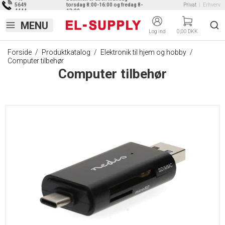
5649
torsdag 8:00-16:00 og fredag 8-
Privat
|
Erhverv
4444
13:00
Log ind
0,00 DKK
Forside
/
Produktkatalog
/
Elektronik til hjem og hobby
/
Computer tilbehør
Computer tilbehør