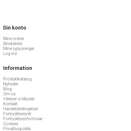
Din konto
Mine ordrer
Ønskeliste
Mine oplysninger
Log ind
Information
Produktkatalog
Nyheder
Blog
Om os
Ydelser vi tilbyder
Kontakt
Handelsbetingelser
Fortrydelsesret
Fortrydelsesformular
Cookies
Privatlivspolitik