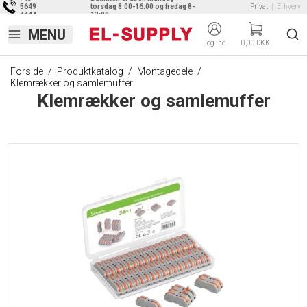
5649
torsdag 8:00-16:00 og fredag 8-
Privat
|
Erhverv
4444
13:00
Log ind
0,00 DKK
Forside
/
Produktkatalog
/
Montagedele
/
Klemrækker og samlemuffer
Klemrækker og samlemuffer