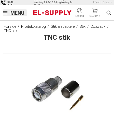
5649
torsdag 8:00-16:00 og fredag 8-
Privat
|
Erhverv
4444
13:00
Log ind
0,00 DKK
Forside
/
Produktkatalog
/
Stik & adaptere
/
Stik
/
Coax stik
/
TNC stik
TNC stik