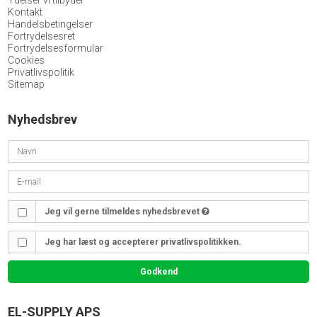
Ydelser vi tilbyder
Kontakt
Handelsbetingelser
Fortrydelsesret
Fortrydelsesformular
Cookies
Privatlivspolitik
Sitemap
Nyhedsbrev
Jeg vil gerne tilmeldes nyhedsbrevet
Jeg har læst og accepterer privatlivspolitikken.
Godkend
EL-SUPPLY APS