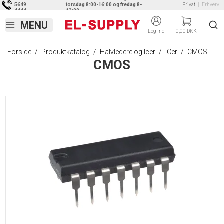
5649
torsdag 8:00-16:00 og fredag 8-
Privat
|
Erhverv
4444
13:00
Log ind
0,00 DKK
Forside
/
Produktkatalog
/
Halvledere og Icer
/
ICer
/
CMOS
CMOS