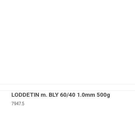
matorer
rer
r
Kapton tape
LODDETIN m. BLY 60/40 1.0mm 500g
uer
7947.5
 skiver i nylon
iver