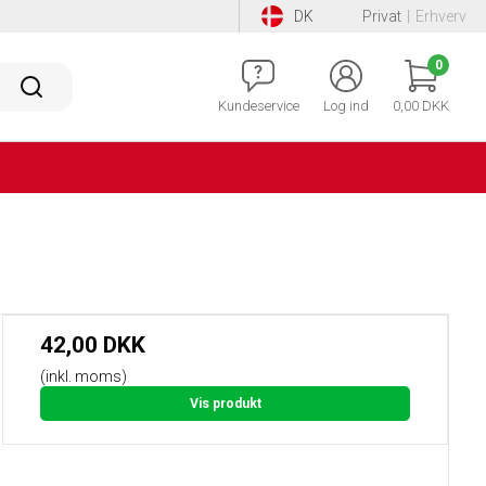
DK
Privat
|
Erhverv
0
Kundeservice
Log ind
0,00 DKK
42,00 DKK
(inkl. moms)
Vis produkt