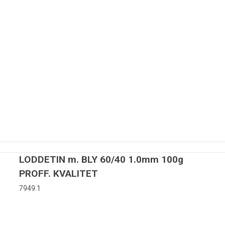
nter
83mm
4mm
LODDETIN m. BLY 60/40 1.0mm 100g
4mm
PROFF. KVALITET
4mm
etre
7949.1