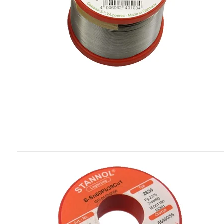
5VDC blæsere
12VDC blæsere
24VDC blæsere
230VAC blæsere
CPU blæsere
Tilbehør til blæsere
Poser
Skumplader
Blødjernsinstrume
Panelmetre 110x
Panelmetre 44x4
Panelmetre 60x4
Panelmetre 85x6
Tilbehør til panelm