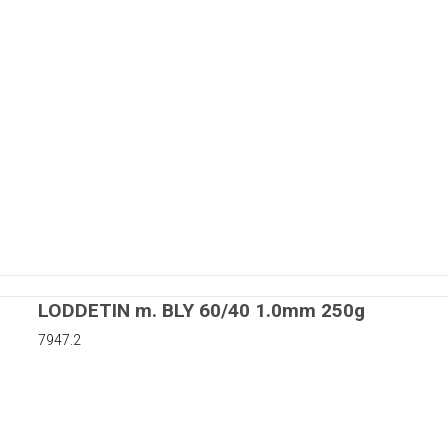
-dilsokler
nger træg
 sikringer
ger flink
nger træg
er
rsikringer
inger
aksel
ringer
stokke
aksel
r
er
LODDETIN m. BLY 60/40 1.0mm 250g
7947.2
atorer
er
r
rer