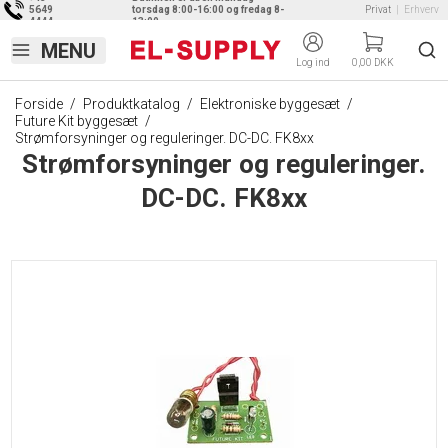
5649
torsdag 8:00-16:00 og fredag 8-
Privat
|
Erhverv
4444
13:00
Log ind
0,00 DKK
Forside
/
Produktkatalog
/
Elektroniske byggesæt
/
Future Kit byggesæt
/
Strømforsyninger og reguleringer. DC-DC. FK8xx
Strømforsyninger og reguleringer.
DC-DC. FK8xx