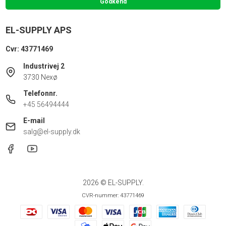
Godkend
EL-SUPPLY APS
Cvr: 43771469
Industrivej 2
3730 Nexø
Telefonnr.
+45 56494444
E-mail
salg@el-supply.dk
2026 © EL-SUPPLY.
CVR-nummer: 43771469