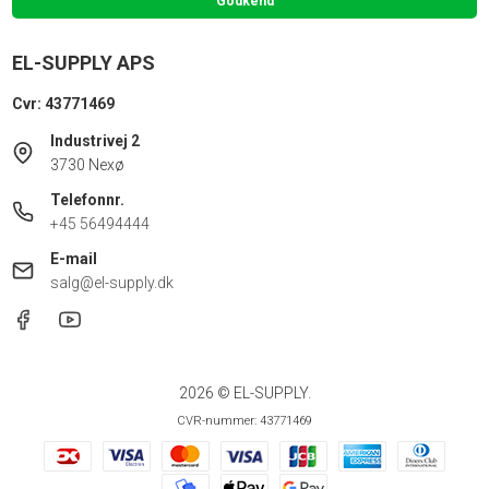
Godkend
EL-SUPPLY APS
Cvr: 43771469
Industrivej 2
3730 Nexø
Telefonnr.
+45 56494444
E-mail
salg@el-supply.dk
2026 © EL-SUPPLY.
CVR-nummer: 43771469