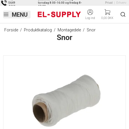
5649
torsdag 8:00-16:00 og fredag 8-
Privat
|
Erhverv
4444
13:00
Log ind
0,00 DKK
Forside
/
Produktkatalog
/
Montagedele
/
Snor
Snor