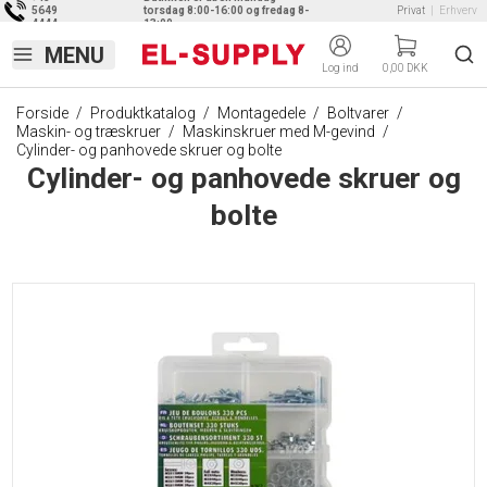
5649
torsdag 8:00-16:00 og fredag 8-
Privat
|
Erhverv
4444
13:00
Log ind
0,00 DKK
Forside
/
Produktkatalog
/
Montagedele
/
Boltvarer
/
Maskin- og træskruer
/
Maskinskruer med M-gevind
/
Cylinder- og panhovede skruer og bolte
Cylinder- og panhovede skruer og
bolte