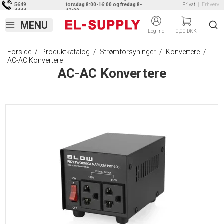
5649
torsdag 8:00-16:00 og fredag 8-
Privat
|
Erhverv
4444
13:00
Log ind
0,00 DKK
Forside
/
Produktkatalog
/
Strømforsyninger
/
Konvertere
/
AC-AC Konvertere
AC-AC Konvertere