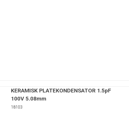
matorer
rer
r
Kapton tape
KERAMISK PLATEKONDENSATOR 1.5pF
100V 5.08mm
uer
18103
 skiver i nylon
iver