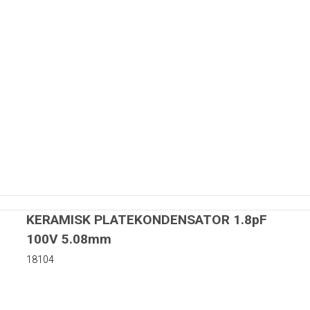
nter
83mm
4mm
KERAMISK PLATEKONDENSATOR 1.8pF
4mm
100V 5.08mm
4mm
etre
18104