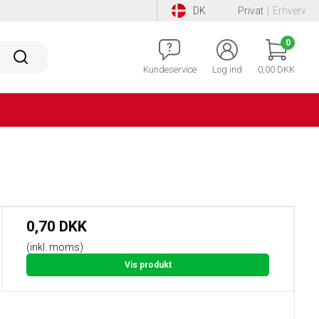
DK
Privat
|
Erhverv
0
Kundeservice
Log ind
0,00 DKK
0,70 DKK
(inkl. moms)
Vis produkt