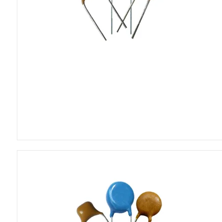
5VDC blæsere
12VDC blæsere
24VDC blæsere
230VAC blæsere
CPU blæsere
Tilbehør til blæsere
Poser
Skumplader
Blødjernsinstrume
Panelmetre 110x
Panelmetre 44x4
Panelmetre 60x4
Panelmetre 85x6
Tilbehør til panelm