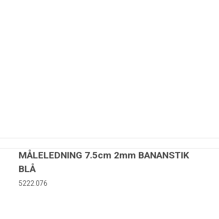
nter
83mm
4mm
MÅLELEDNING 7.5cm 2mm BANANSTIK
4mm
BLÅ
4mm
etre
5222.076