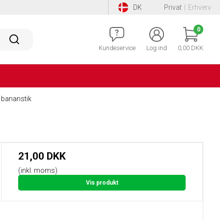
DK
Privat
|
Erhverv
0
Kundeservice
Log ind
0,00 DKK
 bananstik
21,00 DKK
(inkl. moms)
Vis produkt