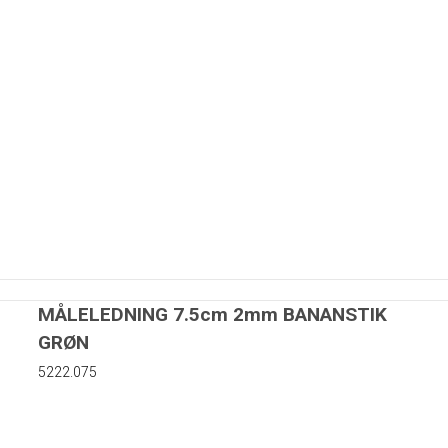
matorer
rer
r
Kapton tape
MÅLELEDNING 7.5cm 2mm BANANSTIK
GRØN
uer
5222.075
 skiver i nylon
iver