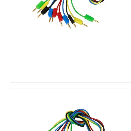
5VDC blæsere
12VDC blæsere
24VDC blæsere
230VAC blæsere
CPU blæsere
Tilbehør til blæsere
Poser
Skumplader
Blødjernsinstrume
Panelmetre 110x
Panelmetre 44x4
Panelmetre 60x4
Panelmetre 85x6
Tilbehør til panelm