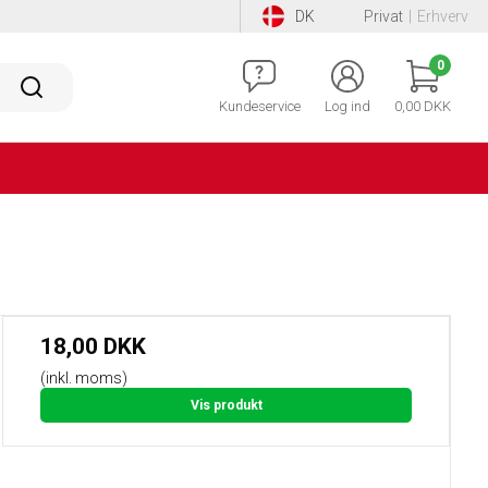
DK
Privat
|
Erhverv
0
Kundeservice
Log ind
0,00 DKK
18,00 DKK
(inkl. moms)
Vis produkt