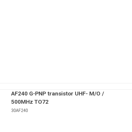
nter
83mm
4mm
AF240 G-PNP transistor UHF- M/O /
4mm
500MHz TO72
4mm
etre
30AF240