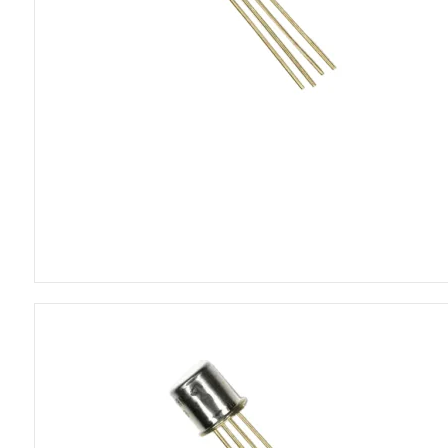
5VDC blæsere
12VDC blæsere
24VDC blæsere
230VAC blæsere
CPU blæsere
Tilbehør til blæsere
Poser
Skumplader
Blødjernsinstrume
Panelmetre 110x
Panelmetre 44x4
Panelmetre 60x4
Panelmetre 85x6
Tilbehør til panelm