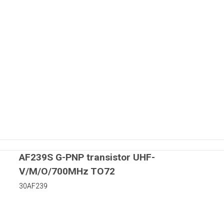
matorer
rer
r
Kapton tape
AF239S G-PNP transistor UHF-
V/M/O/700MHz TO72
uer
30AF239
 skiver i nylon
iver