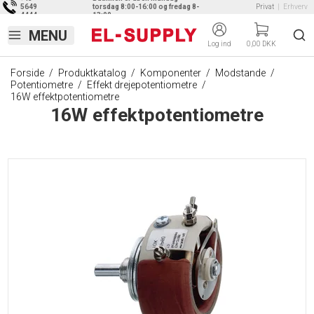
5649
torsdag 8:00-16:00 og fredag 8-
Privat
|
Erhverv
4444
13:00
Log ind
0,00 DKK
Forside
/
Produktkatalog
/
Komponenter
/
Modstande
/
Potentiometre
/
Effekt drejepotentiometre
/
16W effektpotentiometre
16W effektpotentiometre