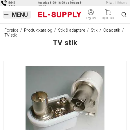
5649
torsdag 8:00-16:00 og fredag 8-
Privat
|
Erhverv
4444
13:00
Log ind
0,00 DKK
Forside
/
Produktkatalog
/
Stik & adaptere
/
Stik
/
Coax stik
/
TV stik
TV stik