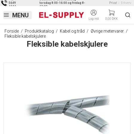
5649
torsdag 8:00-16:00 og fredag 8-
Privat
|
Erhverv
4444
13:00
Log ind
0,00 DKK
Forside
/
Produktkatalog
/
Kabel og tråd
/
Øvrige metervarer
/
Fleksible kabelskjulere
Fleksible kabelskjulere