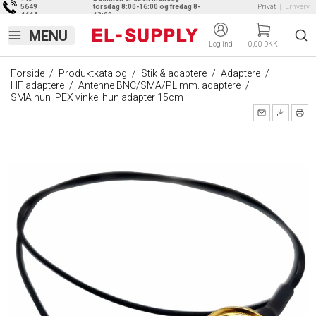
5649
torsdag 8:00-16:00 og fredag 8-
Privat
|
Erhverv
4444
13:00
Log ind
0,00 DKK
Forside
/
Produktkatalog
/
Stik & adaptere
/
Adaptere
/
HF adaptere
/
Antenne BNC/SMA/PL mm. adaptere
/
SMA hun IPEX vinkel hun adapter 15cm