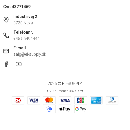
Cvr: 43771469
Industrivej 2
3730 Nexø
Telefonnr.
+45 56494444
E-mail
salg@el-supply.dk
2026 © EL-SUPPLY.
CVR-nummer: 43771469